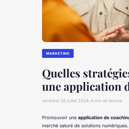
MARKETING
Quelles stratégi
une application 
sévérine
•
26 juillet 2024
•
4 min de lecture
Promouvoir une
application de coachin
marché saturé de solutions numériques.