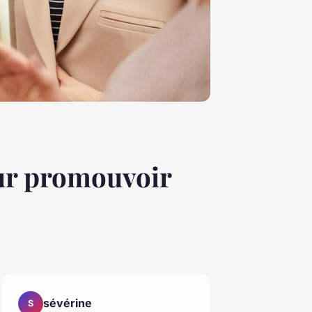
our promouvoir
sévérine
S