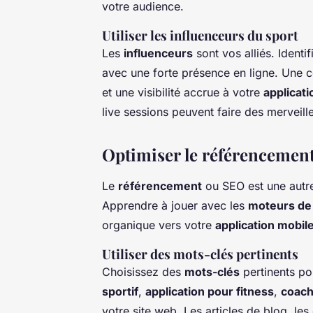
votre audience.
Utiliser les influenceurs du sport
Les
influenceurs
sont vos alliés. Identi
avec une forte présence en ligne. Une co
et une visibilité accrue à votre
applicat
live sessions peuvent faire des merveil
Optimiser le référencement
Le
référencement
ou SEO est une autr
Apprendre à jouer avec les
moteurs de
organique vers votre
application mobil
Utiliser des mots-clés pertinents
Choisissez des
mots-clés
pertinents p
sportif
,
application pour fitness
,
coach
votre site web. Les articles de blog, les