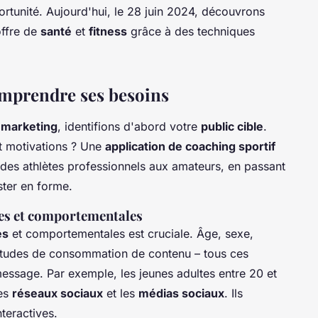
rtunité. Aujourd'hui, le 28 juin 2024, découvrons
offre de
santé
et
fitness
grâce à des techniques
comprendre ses besoins
e
marketing
, identifions d'abord votre
public cible
.
et motivations ? Une
application de coaching sportif
 des athlètes professionnels aux amateurs, en passant
ster en forme.
es et comportementales
es
et comportementales est cruciale. Âge, sexe,
abitudes de consommation de contenu – tous ces
message. Par exemple, les jeunes adultes entre 20 et
les
réseaux sociaux
et les
médias sociaux
. Ils
teractives.