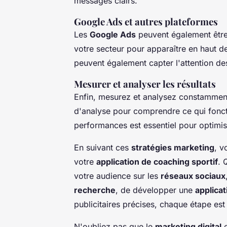
messages clairs.
Google Ads et autres plateformes
Les
Google Ads
peuvent également être 
votre secteur pour apparaître en haut d
peuvent également capter l'attention d
Mesurer et analyser les résultats
Enfin, mesurez et analysez constamment 
d'analyse pour comprendre ce qui fonctio
performances est essentiel pour optimi
En suivant ces
stratégies marketing
, v
votre
application de coaching sportif
. 
votre audience sur les
réseaux sociaux
recherche
, de développer une
applicat
publicitaires précises, chaque étape est 
N'oubliez pas que le
marketing digital
e