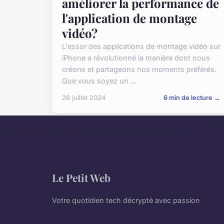
améliorer la performance de
l'application de montage
vidéo?
L'essor des applications de montage vidéo sur
iPhone a révolutionné la manière dont nous
créons et partageons nos moments préférés.
Que vous soyez un ...
26 juillet 2024
6 min de lecture →
Le Petit Web
Votre quotidien tech décrypté avec passion