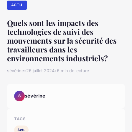
ACTU
Quels sont les impacts des
technologies de suivi des
mouvements sur la sécurité des
travailleurs dans les
environnements industriels?
sévérine
•
26 juillet 2024
•
6 min de lecture
sévérine
S
TAGS
Actu